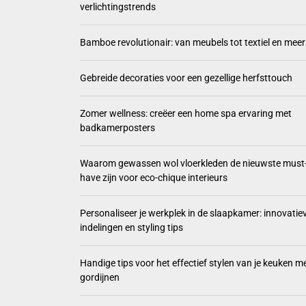
verlichtingstrends
Driedi
Bamboe revolutionair: van meubels tot textiel en meer
Bamboe
Gebrei
Gebreide decoraties voor een gezellige herfsttouch
Zomer 
Zomer wellness: creëer een home spa ervaring met
badkamerposters
Waarom
Waarom gewassen wol vloerkleden de nieuwste must
have zijn voor eco-chique interieurs
Personaliseer je werkplek in de slaapkamer: innovatie
indelingen en styling tips
Handige tips voor het effectief stylen van je keuken m
gordijnen