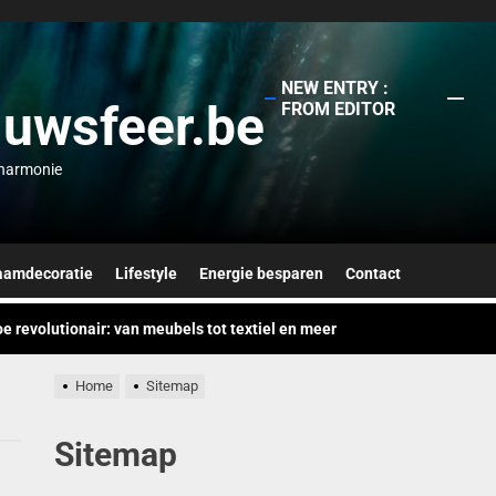
NEW ENTRY :
-uwsfeer.be
FROM EDITOR
n harmonie
 gewassen wol vloerkleden de nieuwste must-have zijn voor eco-chiq
mensionale schaduwspelingen: speelse verlichtingstrends
aamdecoratie
Lifestyle
Energie besparen
Contact
 revolutionair: van meubels tot textiel en meer
de decoraties voor een gezellige herfsttouch
Home
Sitemap
wellness: creëer een home spa ervaring met badkamerposters
Sitemap
 gewassen wol vloerkleden de nieuwste must-have zijn voor eco-chiq