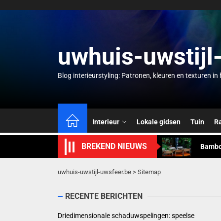
Skip
to
the
content
uwhuis-uwstijl
Blog interieurstyling: Patronen, kleuren en texturen i
Waarom
Driedi
Interieur
Lokale gidsen
Tuin
R
Bamboe
BREKEND NIEUWS
Gebrei
uwhuis-uwstijl-uwsfeer.be
>
Sitemap
Zomer 
RECENTE BERICHTEN
Waarom
Driedimensionale schaduwspelingen: speelse