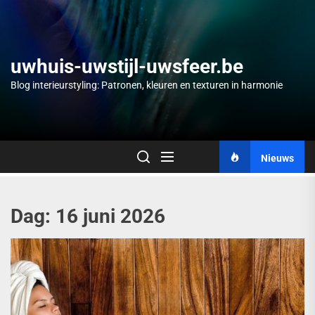
Skip
to
the
content
uwhuis-uwstijl-uwsfeer.be
Blog interieurstyling: Patronen, kleuren en texturen in harmonie
Nieuws
Dag:
16 juni 2026