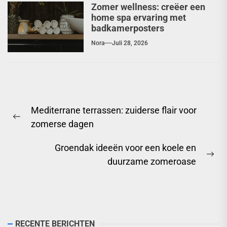
Zomer wellness: creëer een
home spa ervaring met
badkamerposters
Nora
Juli 28, 2026
Berichtnavigatie
Mediterrane terrassen: zuiderse flair voor
Previous
zomerse dagen
post:
Groendak ideeën voor een koele en
Ne
duurzame zomeroase
pos
RECENTE BERICHTEN