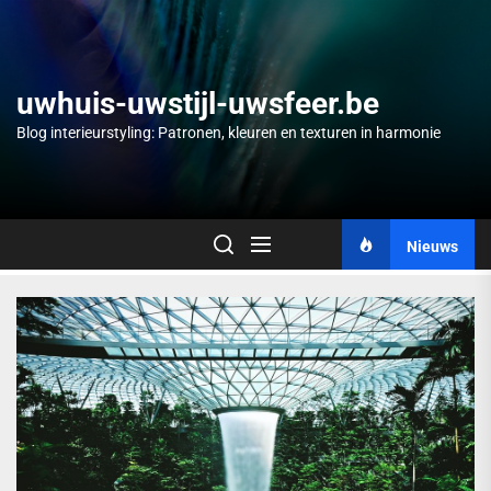
Skip
to
the
content
uwhuis-uwstijl-uwsfeer.be
Blog interieurstyling: Patronen, kleuren en texturen in harmonie
Nieuws