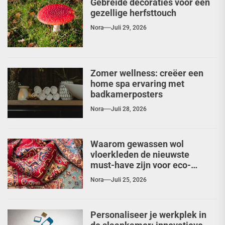
Gebreide decoraties voor een
gezellige herfsttouch
Nora
Juli 29, 2026
Zomer wellness: creëer een
home spa ervaring met
badkamerposters
Nora
Juli 28, 2026
Waarom gewassen wol
vloerkleden de nieuwste
must-have zijn voor eco-
chique interieurs
Nora
Juli 25, 2026
Personaliseer je werkplek in