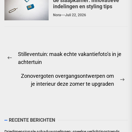
de slaapkamer: innovatieve
indelingen en styling tips
Nora
Juli 22, 2026
Berichtnavigatie
Stilleventuin: maak echte vakantiefoto’s in je
Previous
achtertuin
post:
Zonovergoten overgangsontwerpen om
Ne
je interieur deze zomer te upgraden
pos
RECENTE BERICHTEN
Driedimensionale schaduwspelingen: speelse verlichtingstrends