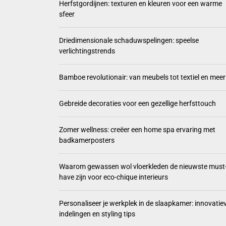
Herfstgordijnen: texturen en kleuren voor een warme
sfeer
Driedi
Bamboe
Driedimensionale schaduwspelingen: speelse
verlichtingstrends
Gebrei
Bamboe revolutionair: van meubels tot textiel en meer
Zomer 
Gebreide decoraties voor een gezellige herfsttouch
Zomer wellness: creëer een home spa ervaring met
badkamerposters
Waarom gewassen wol vloerkleden de nieuwste must
have zijn voor eco-chique interieurs
Personaliseer je werkplek in de slaapkamer: innovatie
indelingen en styling tips