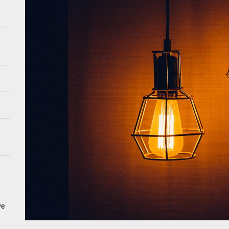
mensionale schaduwspelingen: speelse verlichtingstrends
 revolutionair: van meubels tot textiel en meer
de decoraties voor een gezellige herfsttouch
wellness: creëer een home spa ervaring met badkamerposters
-
ve