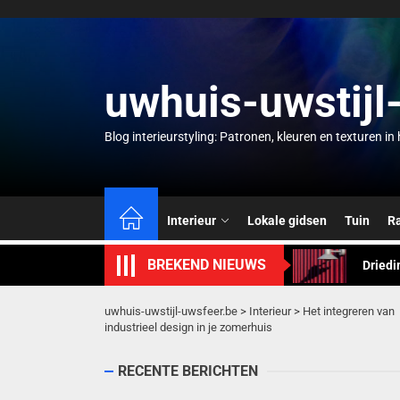
Skip
to
the
content
uwhuis-uwstijl
Blog interieurstyling: Patronen, kleuren en texturen i
Zomer 
Herfst
Interieur
Lokale gidsen
Tuin
R
Driedi
BREKEND NIEUWS
Bamboe
Gebrei
uwhuis-uwstijl-uwsfeer.be
>
Interieur
>
Het integreren van
industrieel design in je zomerhuis
Zomer 
RECENTE BERICHTEN
Herfst