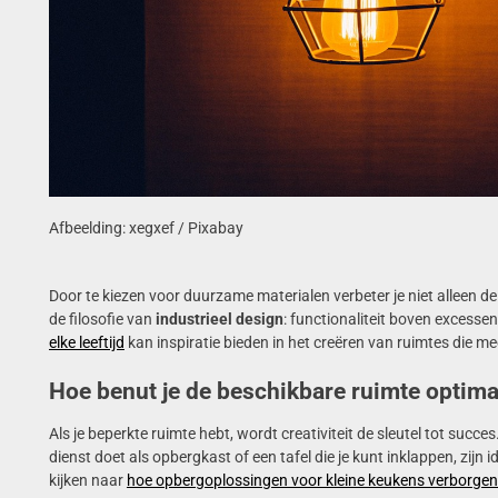
Afbeelding: xegxef / Pixabay
Door te kiezen voor duurzame materialen verbeter je niet alleen de
de filosofie van
industrieel design
: functionaliteit boven excesse
elke leeftijd
kan inspiratie bieden in het creëren van ruimtes die m
Hoe benut je de beschikbare ruimte optima
Als je beperkte ruimte hebt, wordt creativiteit de sleutel tot succ
dienst doet als opbergkast of een tafel die je kunt inklappen, zijn 
kijken naar
hoe opbergoplossingen voor kleine keukens verborgen