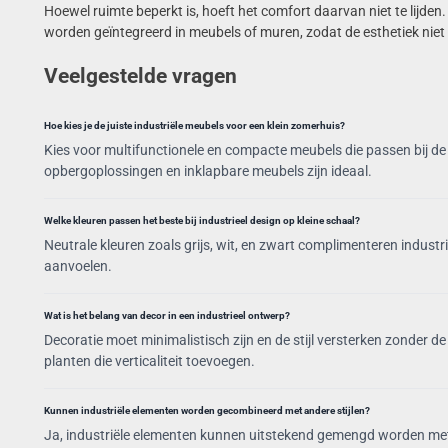
Hoewel ruimte beperkt is, hoeft het comfort daarvan niet te lijden
worden geïntegreerd in meubels of muren, zodat de esthetiek nie
Veelgestelde vragen
Hoe kies je de juiste industriële meubels voor een klein zomerhuis?
Kies voor multifunctionele en compacte meubels die passen bij de 
opbergoplossingen en inklapbare meubels zijn ideaal.
Welke kleuren passen het beste bij industrieel design op kleine schaal?
Neutrale kleuren zoals grijs, wit, en zwart complimenteren industr
aanvoelen.
Wat is het belang van decor in een industrieel ontwerp?
Decoratie moet minimalistisch zijn en de stijl versterken zonder 
planten die verticaliteit toevoegen.
Kunnen industriële elementen worden gecombineerd met andere stijlen?
Ja, industriële elementen kunnen uitstekend gemengd worden met 