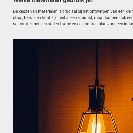
Welke materialen gebruik je?
De keuze van materialen is cruciaal bij het ontwerpen van een klei
staal, beton, en hout zijn niet alleen robuust, maar kunnen ook e
salontafel met een stalen frame en een houten blad voor een indus