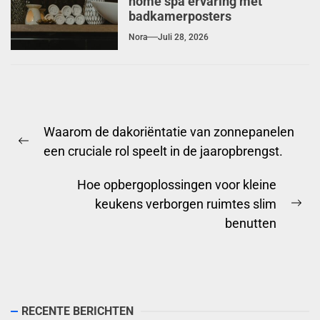
home spa ervaring met
badkamerposters
Nora
Juli 28, 2026
Berichtnavigatie
Waarom de dakoriëntatie van zonnepanelen
Previous
een cruciale rol speelt in de jaaropbrengst.
post:
Hoe opbergoplossingen voor kleine
keukens verborgen ruimtes slim
Ne
benutten
pos
RECENTE BERICHTEN