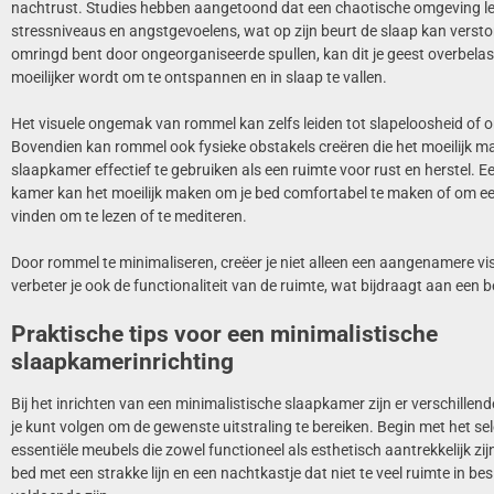
nachtrust. Studies hebben aangetoond dat een chaotische omgeving le
stressniveaus en angstgevoelens, wat op zijn beurt de slaap kan verst
omringd bent door ongeorganiseerde spullen, kan dit je geest overbela
moeilijker wordt om te ontspannen en in slaap te vallen.
Het visuele ongemak van rommel kan zelfs leiden tot slapeloosheid of 
Bovendien kan rommel ook fysieke obstakels creëren die het moeilijk m
slaapkamer effectief te gebruiken als een ruimte voor rust en herstel. 
kamer kan het moeilijk maken om je bed comfortabel te maken of om een
vinden om te lezen of te mediteren.
Door rommel te minimaliseren, creëer je niet alleen een aangenamere vi
verbeter je ook de functionaliteit van de ruimte, wat bijdraagt aan een 
Praktische tips voor een minimalistische
slaapkamerinrichting
Bij het inrichten van een minimalistische slaapkamer zijn er verschillend
je kunt volgen om de gewenste uitstraling te bereiken. Begin met het se
essentiële meubels die zowel functioneel als esthetisch aantrekkelijk zi
bed met een strakke lijn en een nachtkastje dat niet te veel ruimte in be