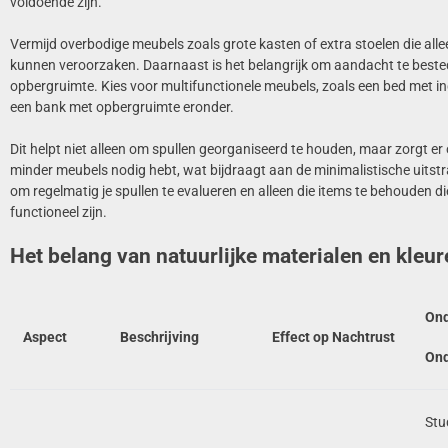
voldoende zijn.
Vermijd overbodige meubels zoals grote kasten of extra stoelen die al
kunnen veroorzaken. Daarnaast is het belangrijk om aandacht te best
opbergruimte. Kies voor multifunctionele meubels, zoals een bed met 
een bank met opbergruimte eronder.
Dit helpt niet alleen om spullen georganiseerd te houden, maar zorgt er 
minder meubels nodig hebt, wat bijdraagt aan de minimalistische uitstra
om regelmatig je spullen te evalueren en alleen die items te behouden d
functioneel zijn.
Het belang van natuurlijke materialen en kleur
Ond
Aspect
Beschrijving
Effect op Nachtrust
Ond
Stu