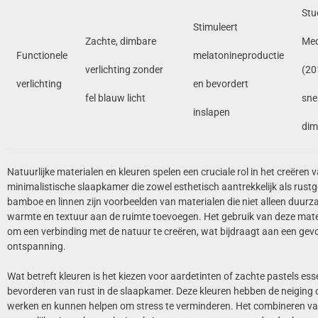
Stu
Stimuleert
Zachte, dimbare
Med
Functionele
melatonineproductie
verlichting zonder
(20
verlichting
en bevordert
fel blauw licht
snel
inslapen
dim
Natuurlijke materialen en kleuren spelen een cruciale rol in het creëren 
minimalistische slaapkamer die zowel esthetisch aantrekkelijk als rustg
bamboe en linnen zijn voorbeelden van materialen die niet alleen duurz
warmte en textuur aan de ruimte toevoegen. Het gebruik van deze mate
om een verbinding met de natuur te creëren, wat bijdraagt aan een gevo
ontspanning.
Wat betreft kleuren is het kiezen voor aardetinten of zachte pastels ess
bevorderen van rust in de slaapkamer. Deze kleuren hebben de neiging
werken en kunnen helpen om stress te verminderen. Het combineren va