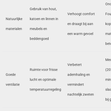
Ond
Gebruik van hout,
Verhoogt comfort
Fou
Natuurlijke
katoen en linnen in
en draagt bij aan
kop
materialen
meubels en
een warm gevoel
mat
beddengoed
bet
Med
Verbetert
Ruimte voor frisse
(20
Goede
ademhaling en
lucht en optimale
min
ventilatie
vermindert
temperatuurregeling
sla
nachtelijk zweten
bij 