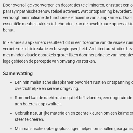
Door overtollige voorwerpen en decoraties te elimineren, ontstaat een 
parasympathische zenuwstelsel activeert, wat ontspanning bevordert. 
verhoogt minimalisme de functionele efficiëntie van slaapkamers. Door 
essentiële meubelstukken te behouden, kan de beschikbare oppervlakt
benut.
In kleinere slaapkamers resulteert dit in een toename van de visuele rui
verbeterde lichtcirculatie en bewegingsvrijheid. Architectuurstudies be
met minder visuele obstakels groter lijken door het principe van negatie
lege gebieden de perceptie van omvang versterken.
Samenvatting
Een minimalistische slaapkamer bevordert rust en ontspanning 
overzichtelijke en serene omgeving.
Rommel kan de nachtrust negatief beïnvloeden; een opgeruimde r
aan betere slaapkwaliteit.
Gebruik natuurlijke materialen en zachte kleuren om een kalme e
sfeer te creëren.
Minimalistische opbergoplossingen helpen om spullen georganisee