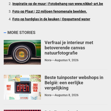
Inspiratie op de muur | Fotobehang van www.nikkel-art.be
Foto op Plaat | 22 miljoen fenomenale beelden.
Foto op hardglas in de keuken | Opspattend water
MORE STORIES
Verfraai je interieur met
betoverende canvas
natuurfotografie
Nora
Augustus 9, 2026
Beste tuinposter webshops in
België: een eerlijke
vergelijking
Nora
Augustus 8, 2026