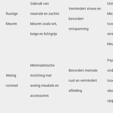
Gebruik van
Uni
Vermindert stress en
Rustige
neutrale en zachte
Mic
bevordert
kleuren
kleuren zoals wit,
too
ontspanning
beige en lichtgrijs
stre
kle
Psy
Minimalistische
Bevordert mentale
ond
Weinig
inrichting met
rust en vermindert
too
rommel
weinig meubels en
afleiding
slaa
accessoires
opg