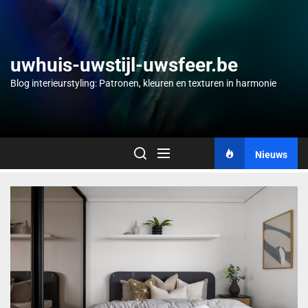
Skip
to
the
content
uwhuis-uwstijl-uwsfeer.be
Blog interieurstyling: Patronen, kleuren en texturen in harmonie
Nieuws