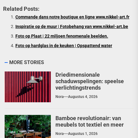
Related Posts:
Commande dans notre boutique en ligne www.nikkel-art.fr
Inspiratie op de muur | Fotobehang van www.nikkel-art.be
Foto op Plaat | 22 miljoen fenomenale beelden.
Foto op hardglas in de keuken | Opspattend water
MORE STORIES
Driedimensionale
schaduwspelingen: speelse
verlichtingstrends
Nora
Augustus 4, 2026
Bamboe revolutionair: van
meubels tot textiel en meer
Nora
Augustus 1, 2026