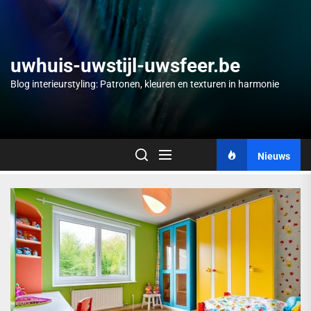
Skip
to
the
content
uwhuis-uwstijl-uwsfeer.be
Blog interieurstyling: Patronen, kleuren en texturen in harmonie
Nieuws