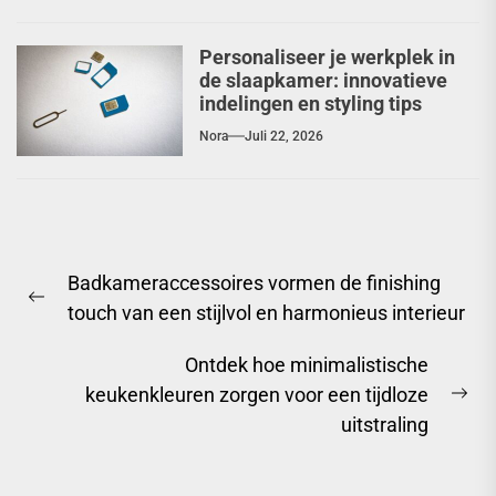
Personaliseer je werkplek in
de slaapkamer: innovatieve
indelingen en styling tips
Nora
Juli 22, 2026
Berichtnavigatie
Badkameraccessoires vormen de finishing
Previous
touch van een stijlvol en harmonieus interieur
post:
Ontdek hoe minimalistische
keukenkleuren zorgen voor een tijdloze
Ne
uitstraling
pos