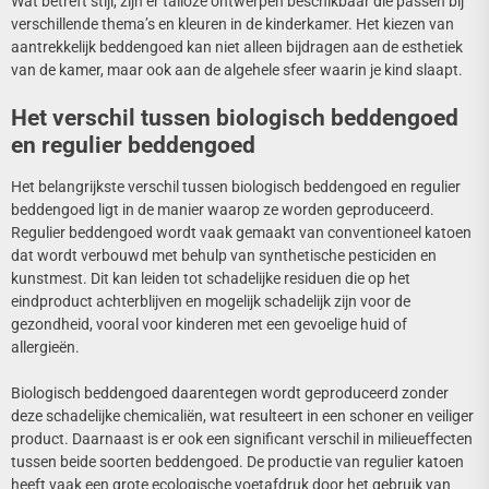
Wat betreft stijl, zijn er talloze ontwerpen beschikbaar die passen bij
verschillende thema’s en kleuren in de kinderkamer. Het kiezen van
aantrekkelijk beddengoed kan niet alleen bijdragen aan de esthetiek
van de kamer, maar ook aan de algehele sfeer waarin je kind slaapt.
Het verschil tussen biologisch beddengoed
en regulier beddengoed
Het belangrijkste verschil tussen biologisch beddengoed en regulier
beddengoed ligt in de manier waarop ze worden geproduceerd.
Regulier beddengoed wordt vaak gemaakt van conventioneel katoen
dat wordt verbouwd met behulp van synthetische pesticiden en
kunstmest. Dit kan leiden tot schadelijke residuen die op het
eindproduct achterblijven en mogelijk schadelijk zijn voor de
gezondheid, vooral voor kinderen met een gevoelige huid of
allergieën.
Biologisch beddengoed daarentegen wordt geproduceerd zonder
deze schadelijke chemicaliën, wat resulteert in een schoner en veiliger
product. Daarnaast is er ook een significant verschil in milieueffecten
tussen beide soorten beddengoed. De productie van regulier katoen
heeft vaak een grote ecologische voetafdruk door het gebruik van