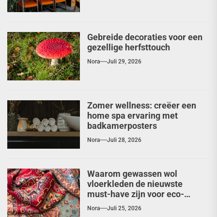
Gebreide decoraties voor een
gezellige herfsttouch
Nora
Juli 29, 2026
Zomer wellness: creëer een
home spa ervaring met
badkamerposters
Nora
Juli 28, 2026
Waarom gewassen wol
vloerkleden de nieuwste
must-have zijn voor eco-
chique interieurs
Nora
Juli 25, 2026