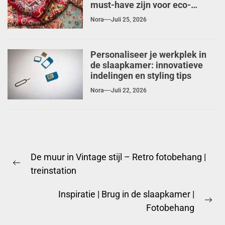
must-have zijn voor eco-
chique interieurs
Nora
Juli 25, 2026
Personaliseer je werkplek in
de slaapkamer: innovatieve
indelingen en styling tips
Nora
Juli 22, 2026
Berichtnavigatie
De muur in Vintage stijl – Retro fotobehang |
Previous
treinstation
post:
Inspiratie | Brug in de slaapkamer |
Ne
Fotobehang
pos