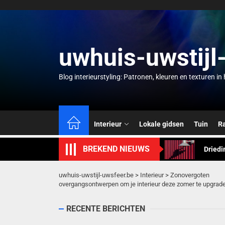
Skip
to
the
content
uwhuis-uwstijl
Blog interieurstyling: Patronen, kleuren en texturen i
Zomer 
Herfst
Interieur
Lokale gidsen
Tuin
R
Driedi
BREKEND NIEUWS
Bamboe
Gebrei
uwhuis-uwstijl-uwsfeer.be
>
Interieur
>
Zonovergoten
overgangsontwerpen om je interieur deze zomer te upgrad
Zomer 
RECENTE BERICHTEN
Herfst