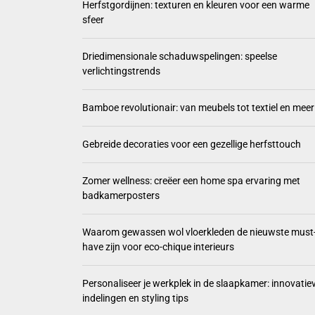
Herfstgordijnen: texturen en kleuren voor een warme
sfeer
Driedi
Bamboe
Driedimensionale schaduwspelingen: speelse
verlichtingstrends
Gebrei
Bamboe revolutionair: van meubels tot textiel en meer
Zomer 
Gebreide decoraties voor een gezellige herfsttouch
Zomer wellness: creëer een home spa ervaring met
badkamerposters
Waarom gewassen wol vloerkleden de nieuwste must
have zijn voor eco-chique interieurs
Personaliseer je werkplek in de slaapkamer: innovatie
indelingen en styling tips