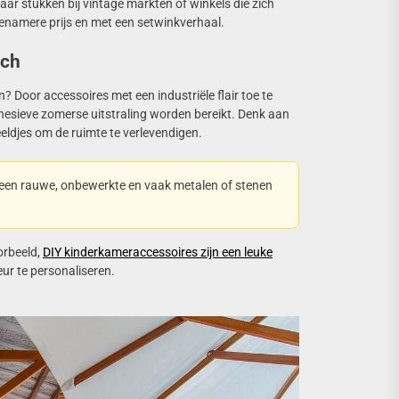
naar stukken bij vintage markten of winkels die zich
genamere prijs en met een setwinkverhaal.
uch
? Door accessoires met een industriële flair toe te
esieve zomerse uitstraling worden bereikt. Denk aan
ldjes om de ruimte te verlevendigen.
een rauwe, onbewerkte en vaak metalen of stenen
orbeeld,
DIY kinderkameraccessoires zijn een leuke
ieur te personaliseren.