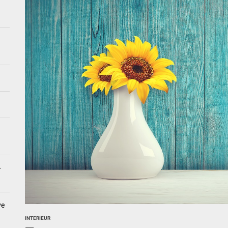
mensionale schaduwspelingen: speelse verlichtingstrends
 revolutionair: van meubels tot textiel en meer
de decoraties voor een gezellige herfsttouch
wellness: creëer een home spa ervaring met badkamerposters
-
ve
INTERIEUR