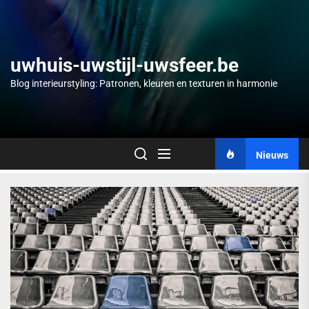
Skip
to
the
content
uwhuis-uwstijl-uwsfeer.be
Blog interieurstyling: Patronen, kleuren en texturen in harmonie
Nieuws