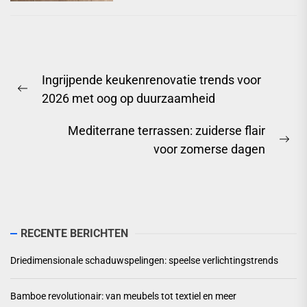
Berichtnavigatie
Ingrijpende keukenrenovatie trends voor
Previous
2026 met oog op duurzaamheid
post:
Mediterrane terrassen: zuiderse flair
Ne
voor zomerse dagen
pos
RECENTE BERICHTEN
Driedimensionale schaduwspelingen: speelse verlichtingstrends
Bamboe revolutionair: van meubels tot textiel en meer