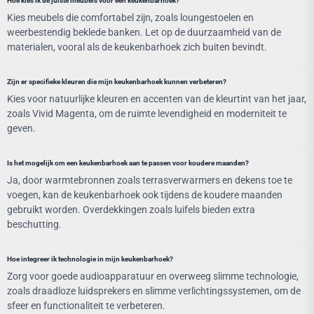
Hoe kies ik de juiste meubels voor een keukenbarhoek?
Kies meubels die comfortabel zijn, zoals loungestoelen en
weerbestendig beklede banken. Let op de duurzaamheid van de
materialen, vooral als de keukenbarhoek zich buiten bevindt.
Zijn er specifieke kleuren die mijn keukenbarhoek kunnen verbeteren?
Kies voor natuurlijke kleuren en accenten van de kleurtint van het jaar,
zoals Vivid Magenta, om de ruimte levendigheid en moderniteit te
geven.
Is het mogelijk om een keukenbarhoek aan te passen voor koudere maanden?
Ja, door warmtebronnen zoals terrasverwarmers en dekens toe te
voegen, kan de keukenbarhoek ook tijdens de koudere maanden
gebruikt worden. Overdekkingen zoals luifels bieden extra
beschutting.
Hoe integreer ik technologie in mijn keukenbarhoek?
Zorg voor goede audioapparatuur en overweeg slimme technologie,
zoals draadloze luidsprekers en slimme verlichtingssystemen, om de
sfeer en functionaliteit te verbeteren.