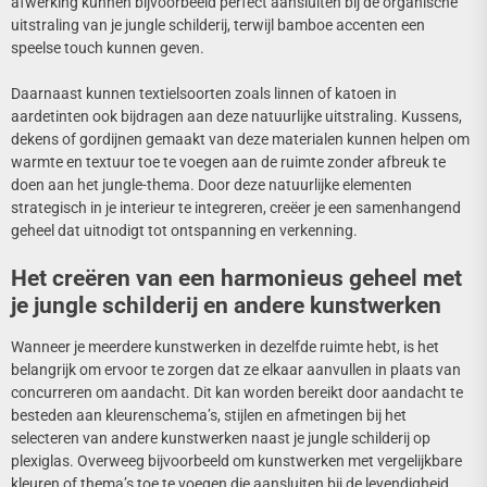
afwerking kunnen bijvoorbeeld perfect aansluiten bij de organische
uitstraling van je jungle schilderij, terwijl bamboe accenten een
speelse touch kunnen geven.
Daarnaast kunnen textielsoorten zoals linnen of katoen in
aardetinten ook bijdragen aan deze natuurlijke uitstraling. Kussens,
dekens of gordijnen gemaakt van deze materialen kunnen helpen om
warmte en textuur toe te voegen aan de ruimte zonder afbreuk te
doen aan het jungle-thema. Door deze natuurlijke elementen
strategisch in je interieur te integreren, creëer je een samenhangend
geheel dat uitnodigt tot ontspanning en verkenning.
Het creëren van een harmonieus geheel met
je jungle schilderij en andere kunstwerken
Wanneer je meerdere kunstwerken in dezelfde ruimte hebt, is het
belangrijk om ervoor te zorgen dat ze elkaar aanvullen in plaats van
concurreren om aandacht. Dit kan worden bereikt door aandacht te
besteden aan kleurenschema’s, stijlen en afmetingen bij het
selecteren van andere kunstwerken naast je jungle schilderij op
plexiglas. Overweeg bijvoorbeeld om kunstwerken met vergelijkbare
kleuren of thema’s toe te voegen die aansluiten bij de levendigheid