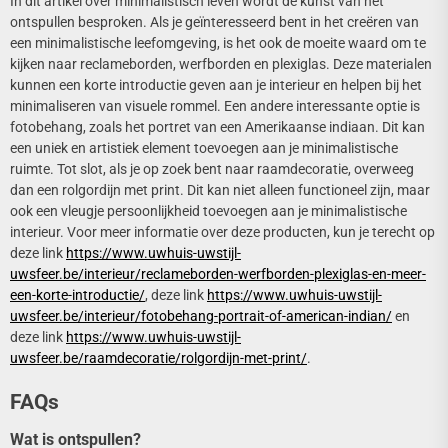
In dit artikel over minimalistisch leven wordt de kunst van het
ontspullen besproken. Als je geïnteresseerd bent in het creëren van
een minimalistische leefomgeving, is het ook de moeite waard om te
kijken naar reclameborden, werfborden en plexiglas. Deze materialen
kunnen een korte introductie geven aan je interieur en helpen bij het
minimaliseren van visuele rommel. Een andere interessante optie is
fotobehang, zoals het portret van een Amerikaanse indiaan. Dit kan
een uniek en artistiek element toevoegen aan je minimalistische
ruimte. Tot slot, als je op zoek bent naar raamdecoratie, overweeg
dan een rolgordijn met print. Dit kan niet alleen functioneel zijn, maar
ook een vleugje persoonlijkheid toevoegen aan je minimalistische
interieur. Voor meer informatie over deze producten, kun je terecht op
deze link
https://www.uwhuis-uwstijl-
uwsfeer.be/interieur/reclameborden-werfborden-plexiglas-en-meer-
een-korte-introductie/
, deze link
https://www.uwhuis-uwstijl-
uwsfeer.be/interieur/fotobehang-portrait-of-american-indian/
en
deze link
https://www.uwhuis-uwstijl-
uwsfeer.be/raamdecoratie/rolgordijn-met-print/
.
FAQs
Wat is ontspullen?