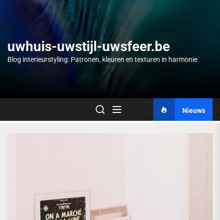
Skip
to
the
content
uwhuis-uwstijl-uwsfeer.be
Blog interieurstyling: Patronen, kleuren en texturen in harmonie
Nieuws