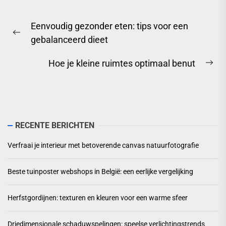
Berichtnavigatie
Eenvoudig gezonder eten: tips voor een
Previous
gebalanceerd dieet
post:
Hoe je kleine ruimtes optimaal benut
Ne
pos
RECENTE BERICHTEN
Verfraai je interieur met betoverende canvas natuurfotografie
Beste tuinposter webshops in België: een eerlijke vergelijking
Herfstgordijnen: texturen en kleuren voor een warme sfeer
Driedimensionale schaduwspelingen: speelse verlichtingstrends