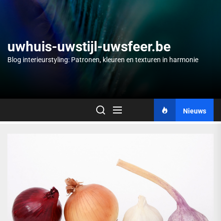
Skip
to
the
content
uwhuis-uwstijl-uwsfeer.be
Blog interieurstyling: Patronen, kleuren en texturen in harmonie
Nieuws